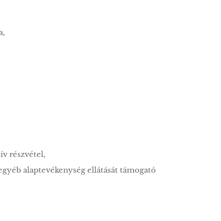
a,
v részvétel,
egyéb alaptevékenység ellátását támogató