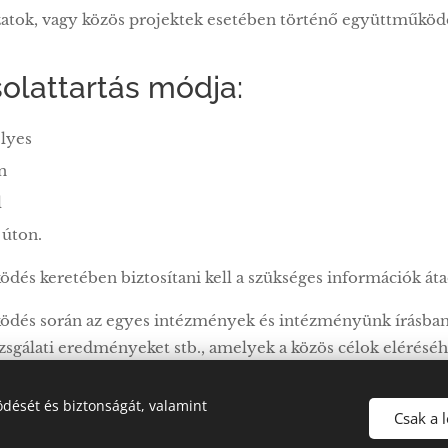
zatok, vagy közös projektek esetében történő együttműköd
olattartás módja:
lyes
n
l
 úton.
és keretében biztosítani kell a szükséges információk átad
dés során az egyes intézmények és intézményünk írásban v
zsgálati eredményeket stb., amelyek a közös célok eléréséhe
dését és biztonságát, valamint
Csak a 