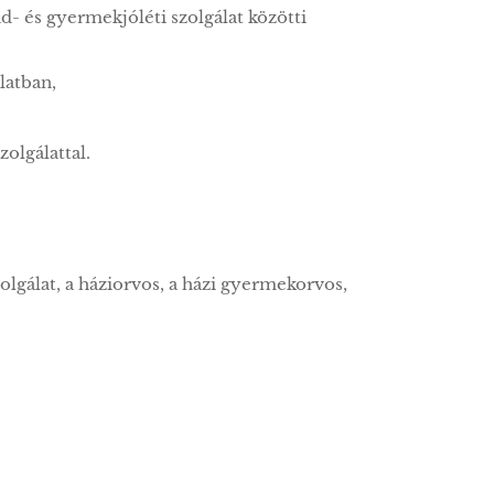
lád- és gyermekjóléti szolgálat közötti
latban,
olgálattal.
olgálat, a háziorvos, a házi gyermekorvos,