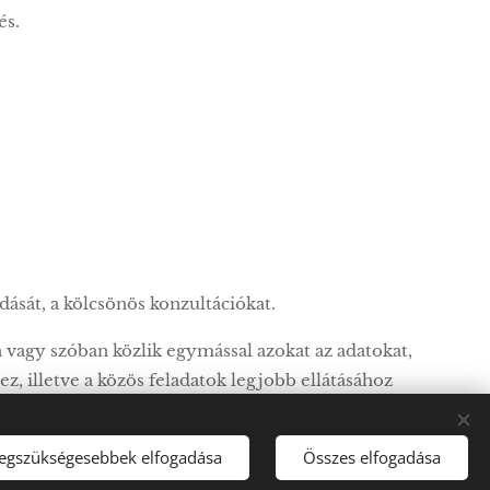
és.
ását, a kölcsönös konzultációkat.
agy szóban közlik egymással azokat az adatokat,
z, illetve a közös feladatok legjobb ellátásához
legszükségesebbek elfogadása
Összes elfogadása