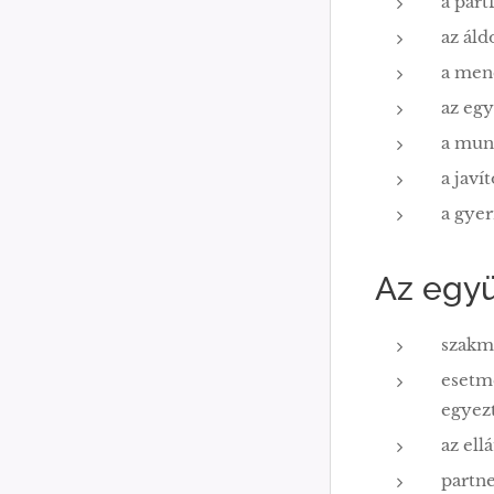
a párt
az áld
a mene
az egy
a mun
a javí
a gyer
Az egy
szakma
esetm
egyezt
az ell
partne