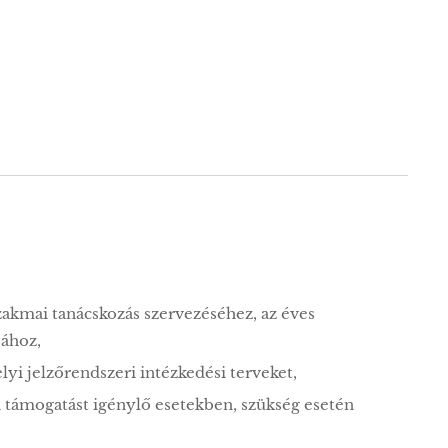
zakmai tanácskozás szervezéséhez, az éves
sához,
elyi jelzőrendszeri intézkedési terveket,
ai támogatást igénylő esetekben, szükség esetén