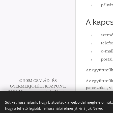
pályá
A kapcs
szemé
telefo
e-mai
postai
Az együttműköd
© 2025 CSALÁD- ÉS
Az együttműkö
GYERMEKJÓLÉTI KÖZPONT,
panaszokat, vi
9200 Mosonmagyaróvár, Vasutas
szükségesek.
u. 10.
Sütiket használunk, hogy biztosítsuk a weboldal megfelelő műkö
Az oldalt a
Webnode
működteti
hogy a lehető legjobb felhasználói élményt kínáljuk Neked.
Sütik