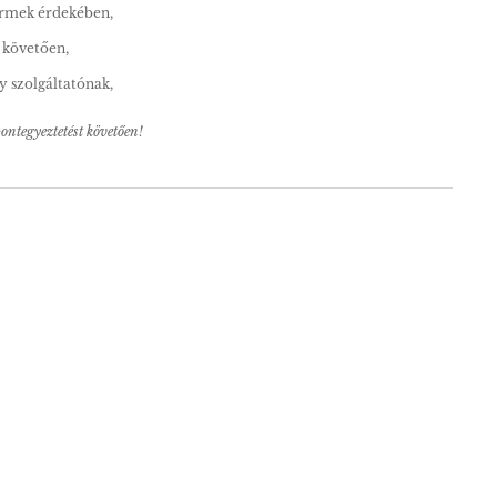
yermek érdekében,
t követően,
y szolgáltatónak,
ontegyeztetést követően!