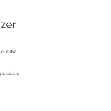
szer
th Ildikó
gmail.com