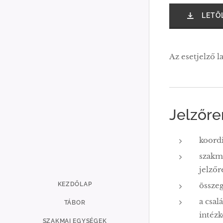
LETÖL
Az esetjelző l
Jelzőre
koordi
szakma
jelzőr
KEZDŐLAP
összeg
a csal
TÁBOR
intézk
SZAKMAI EGYSÉGEK