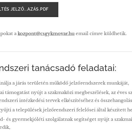
TÉS JELZŐ...AZÁS.PDF
apokat a
kozpont@csgykmovar.hu
email címre küldhetik.
ndszeri tanácsadó feladatai:
nálja a járás területén működő jelzőrendszerek munkáját,
i támogatást nyújt a szakmaközi megbeszélések, az éves s
endszeri intézkedési tervek elkészítéséhez és összehangolá
yűjti a települések jelzőrendszeri felelősei által készített h
ád- és gyermekjóléti szolgálatnak segítséget nyújt a szakm
edik,