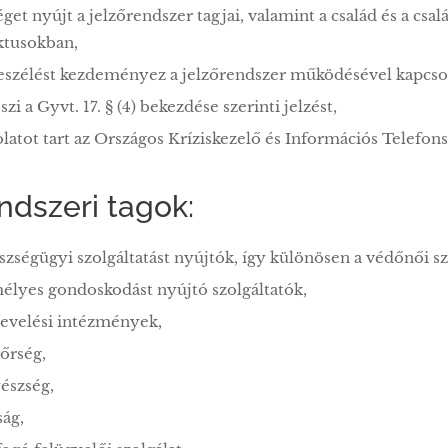
éget nyújt a jelzőrendszer tagjai, valamint a család és a csa
ktusokban,
szélést kezdeményez a jelzőrendszer működésével kapcso
zi a Gyvt. 17. § (4) bekezdése szerinti jelzést,
latot tart az Országos Kríziskezelő és Információs Telefonsz
ndszeri tagok:
szségügyi szolgáltatást nyújtók, így különösen a védőnői sz
élyes gondoskodást nyújtó szolgáltatók,
nevelési intézmények,
őrség,
észség,
ság,