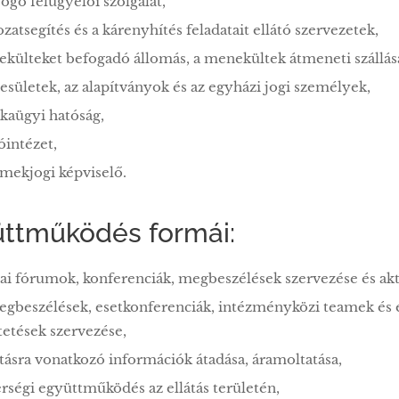
fogó felügyelői szolgálat,
ozatsegítés és a kárenyhítés feladatait ellátó szervezetek,
külteket befogadó állomás, a menekültek átmeneti szállás
esületek, az alapítványok és az egyházi jogi személyek,
kaügyi hatóság,
tóintézet,
mekjogi képviselő.
üttműködés formái:
i fórumok, konferenciák, megbeszélések szervezése és aktí
egbeszélések, esetkonferenciák, intézményközi teamek és 
etések szervezése,
átásra vonatkozó információk átadása, áramoltatása,
rségi együttműködés az ellátás területén,