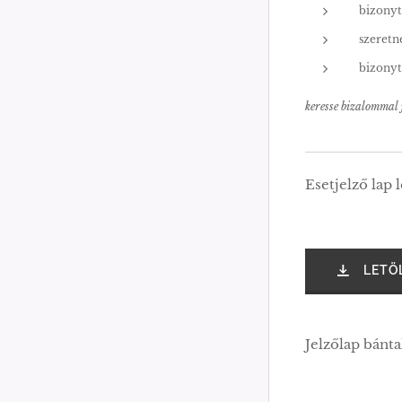
bizonyt
szeretné
bizonyt
keresse bizalommal j
Esetjelző lap 
LETÖ
Jelzőlap bánt