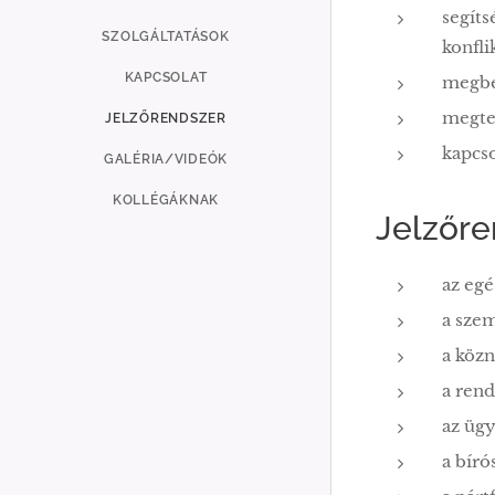
segíts
SZOLGÁLTATÁSOK
konfli
KAPCSOLAT
megbe
megtes
JELZŐRENDSZER
kapcso
GALÉRIA/VIDEÓK
KOLLÉGÁKNAK
Jelzőre
az egé
a szem
a köz
a rend
az ügy
a bíró