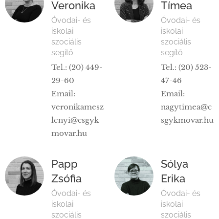
Veronika
Tímea
Óvodai- és
Óvodai- és
iskolai
iskolai
szociális
szociális
segítő
segítő
Tel.: (20) 449-
Tel.: (20) 523-
29-60
47-46
Email:
Email:
veronikamesz
nagytimea@c
lenyi@csgyk
sgykmovar.hu
movar.hu
Papp
Sólya
Zsófia
Erika
Óvodai- és
Óvodai- és
iskolai
iskolai
szociális
szociális