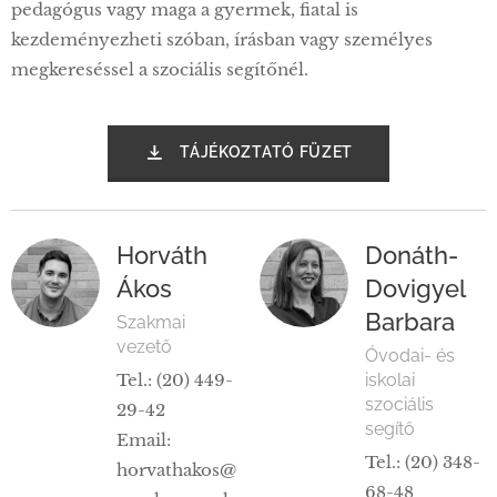
pedagógus vagy maga a gyermek, fiatal is
kezdeményezheti szóban, írásban vagy személyes
megkereséssel a szociális segítőnél.
TÁJÉKOZTATÓ FÜZET
Horváth
Donáth-
Ákos
Dovigyel
Barbara
Szakmai
vezető
Óvodai- és
Tel.: (20) 449-
iskolai
szociális
29-42
segítő
Email:
Tel.: (20) 348-
horvathakos@
68-48