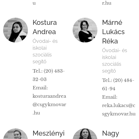
u
r.hu
Kostura
Márné
Andrea
Lukács
Réka
Óvodai- és
iskolai
Óvodai- és
szociális
iskolai
segítő
szociális
Tel.: (20) 483-
segítő
32-03
Tel.: (20) 484-
Email:
61-94
kosturaandrea
Email:
@csgykmovar
reka.lukacs@c
.hu
sgykmovar.hu
Meszlényi
Nagy