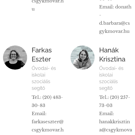
csgykmovar.h
Email: donath
u
-
d.barbara@cs
gykmovar.hu
Farkas
Hanák
Eszter
Krisztina
Óvodai- és
Óvodai- és
iskolai
iskolai
szociális
szociális
segítő
segítő
Tel.: (20) 483-
Tel.: (20) 257-
30-83
73-03
Email:
Email:
farkaseszter@
hanakkrisztin
csgykmovar.h
a@csgykmova