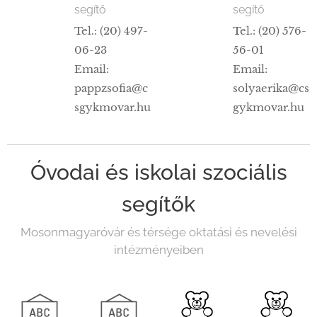
segítő
segítő
Tel.: (20) 497-
Tel.: (20) 576-
06-23
56-01
Email:
Email:
pappzsofia@c
solyaerika@cs
sgykmovar.hu
gykmovar.hu
Óvodai és iskolai szociális
segítők
Mosonmagyaróvár és térsége oktatási és nevelési
intézményeiben